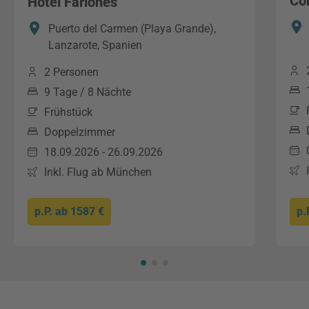
Co
Hotel Fariones
Puerto del Carmen (Playa Grande),
Lanzarote, Spanien
2 Personen
9 Tage / 8 Nächte
Frühstück
Doppelzimmer
18.09.2026 - 26.09.2026
Inkl. Flug ab München
p.P. ab
1587 €
p.