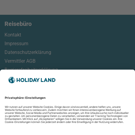
Reisebüro
Kontakt
Impressum
Datenschutzerklärung
Vermittler AGB
Barrierefreiheitserklärung
Service
Reisemonitor
Online Check-In Informationen
Reisehinweise