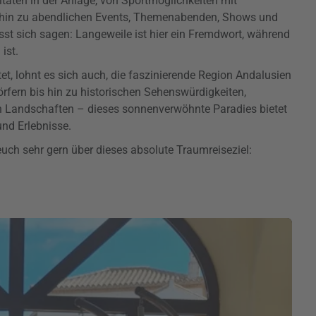
vitäten in der Anlage, von Sportmöglichkeiten mit
is hin zu abendlichen Events, Themenabenden, Shows und
t sich sagen: Langeweile ist hier ein Fremdwort, während
ist.
tet, lohnt es sich auch, die faszinierende Region Andalusien
fern bis hin zu historischen Sehenswürdigkeiten,
Landschaften – dieses sonnenverwöhnte Paradies bietet
nd Erlebnisse.
uch sehr gern über dieses absolute Traumreiseziel:
Play
Video