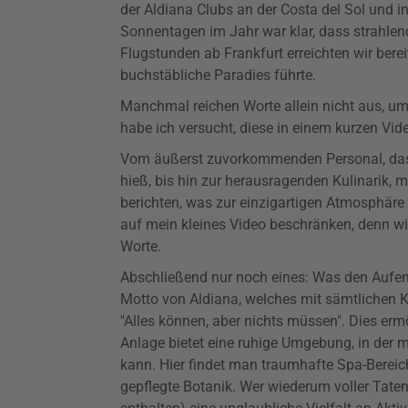
der Aldiana Clubs an der Costa del Sol und i
Sonnentagen im Jahr war klar, dass strahlen
Flugstunden ab Frankfurt erreichten wir bere
buchstäbliche Paradies führte.
Manchmal reichen Worte allein nicht aus, um
habe ich versucht, diese in einem kurzen Vid
Vom äußerst zuvorkommenden Personal, das 
hieß, bis hin zur herausragenden Kulinarik, m
berichten, was zur einzigartigen Atmosphäre
auf mein kleines Video beschränken, denn w
Worte.
Abschließend nur noch eines: Was den Aufent
Motto von Aldiana, welches mit sämtlichen K
"Alles können, aber nichts müssen". Dies ermö
Anlage bietet eine ruhige Umgebung, in der 
kann. Hier findet man traumhafte Spa-Bereic
gepflegte Botanik. Wer wiederum voller Tatend