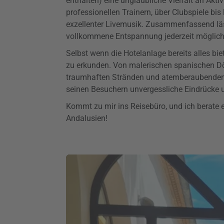
enthalten) eine unglaubliche Vielfalt an Akti
professionellen Trainern, über Clubspiele b
exzellenter Livemusik. Zusammenfassend läss
vollkommene Entspannung jederzeit möglich 
Selbst wenn die Hotelanlage bereits alles bie
zu erkunden. Von malerischen spanischen Dör
traumhaften Stränden und atemberaubenden 
seinen Besuchern unvergessliche Eindrücke u
Kommt zu mir ins Reisebüro, und ich berate e
Andalusien!