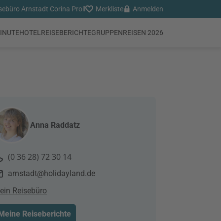
büro Arnstadt Corina Proll
Merkliste
Anmelden
INUTE
HOTEL
REISEBERICHTE
GRUPPENREISEN 2026
Anna Raddatz
(0 36 28) 72 30 14
arnstadt@holidayland.de
ein Reisebüro
Meine Reiseberichte