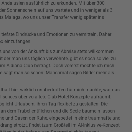
n Andalusien ausführlich zu erkunden. Mit über 300
der Sonnenschein auf uns wartete und in weniger als 3
its Malaga, wo uns unser Transfer wenig später ins
 tiefste Eindrücke und Emotionen zu vermitteln. Daher
eo einzufangen.
uns von der Ankunft bis zur Abreise stets willkommen
it der man uns täglich verwöhnte, gibt es noch so viel zu
 im Aldiana Club beiträgt. Doch vorerst möchte ich mich
ie sagt man so schön: Manchmal sagen Bilder mehr als
halt hier wirklich unübertroffen für mich machte, war das
lischees über veraltete Club-Hotel-Konzepte aufräumt:
glicht Urlaubern, ihren Tag flexibel zu gestalten. Die
man dem Trubel entfliehen und die Seele baumeln lassen
he und Oasen der Ruhe, eingebettet in eine traumhafte und
rang strotzt, findet (zum Großteil im Al-Inklusive-Konzept