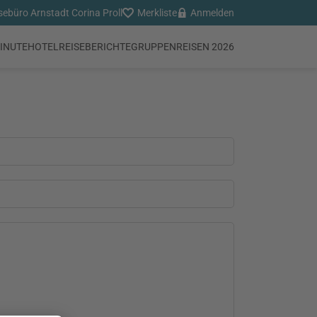
büro Arnstadt Corina Proll
Merkliste
Anmelden
INUTE
HOTEL
REISEBERICHTE
GRUPPENREISEN 2026